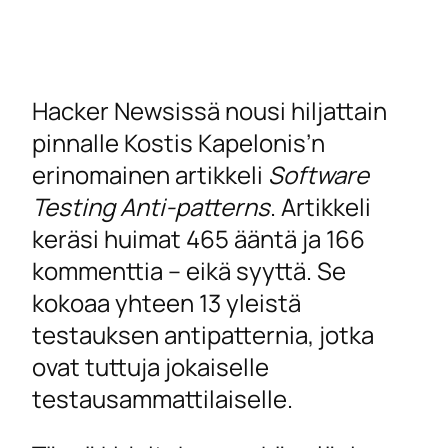
Hacker Newsissä nousi hiljattain
pinnalle Kostis Kapelonis’n
erinomainen artikkeli
Software
Testing Anti-patterns
. Artikkeli
keräsi huimat 465 ääntä ja 166
kommenttia – eikä syyttä. Se
kokoaa yhteen 13 yleistä
testauksen antipatternia, jotka
ovat tuttuja jokaiselle
testausammattilaiselle.