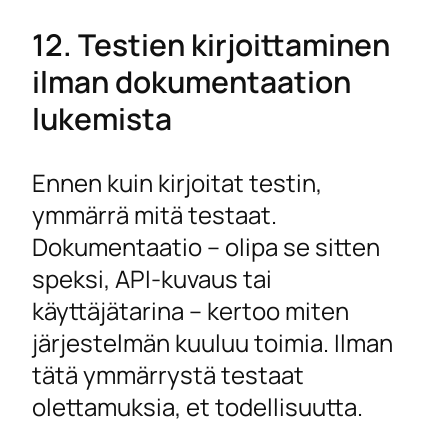
12. Testien kirjoittaminen
ilman dokumentaation
lukemista
Ennen kuin kirjoitat testin,
ymmärrä mitä testaat.
Dokumentaatio – olipa se sitten
speksi, API-kuvaus tai
käyttäjätarina – kertoo miten
järjestelmän kuuluu toimia. Ilman
tätä ymmärrystä testaat
olettamuksia, et todellisuutta.