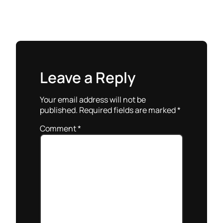
Leave a Reply
Your email address will not be
published.
Required fields are marked
*
Comment
*