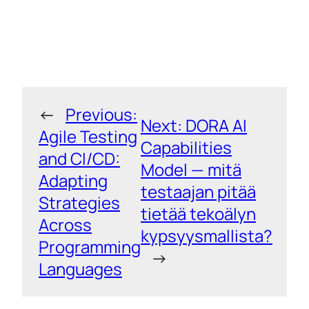
←
Previous:
Next:
DORA AI
Agile Testing
Capabilities
and CI/CD:
Model — mitä
Adapting
testaajan pitää
Strategies
tietää tekoälyn
Across
kypsyysmallista?
Programming
→
Languages