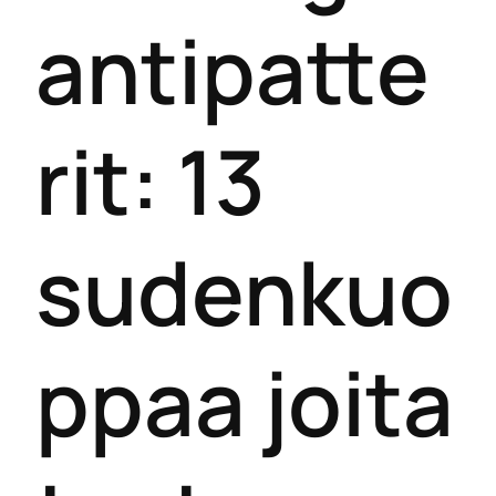
antipatte
rit: 13
sudenkuo
ppaa joita