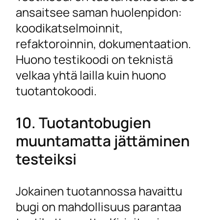
ansaitsee saman huolenpidon:
koodikatselmoinnit,
refaktoroinnin, dokumentaation.
Huono testikoodi on teknistä
velkaa yhtä lailla kuin huono
tuotantokoodi.
10. Tuotantobugien
muuntamatta jättäminen
testeiksi
Jokainen tuotannossa havaittu
bugi on mahdollisuus parantaa