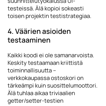
suunnittelutyökalussa UI-
testeissä. Älä kopioi sokeasti
toisen projektin testistrategiaa.
4. Väärien asioiden
testaaminen
Kaikki koodi ei ole samanarvoista.
Keskity testaamaan kriittistä
toiminnallisuutta –
verkkokaupassa ostoskori on
tärkeämpi kuin suosittelumoottori.
Älä tuhlaa aikaa triviaalien
getter/setter-testien