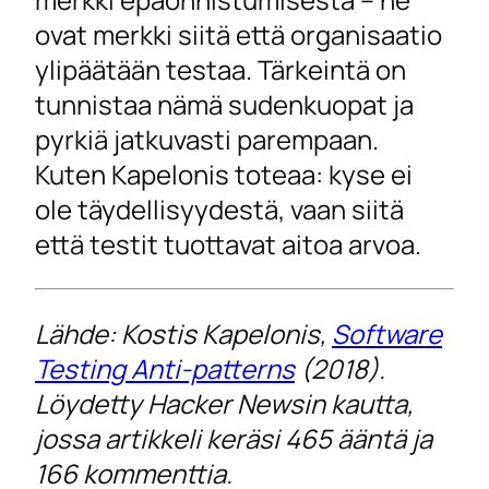
ovat merkki siitä että organisaatio
ylipäätään testaa. Tärkeintä on
tunnistaa nämä sudenkuopat ja
pyrkiä jatkuvasti parempaan.
Kuten Kapelonis toteaa: kyse ei
ole täydellisyydestä, vaan siitä
että testit tuottavat aitoa arvoa.
Lähde: Kostis Kapelonis,
Software
Testing Anti-patterns
(2018).
Löydetty Hacker Newsin kautta,
jossa artikkeli keräsi 465 ääntä ja
166 kommenttia.