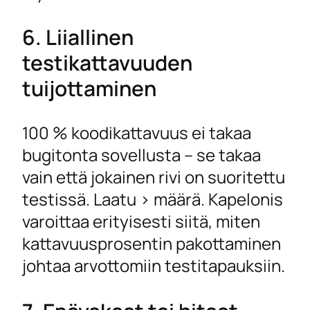
6. Liiallinen
testikattavuuden
tuijottaminen
100 % koodikattavuus ei takaa
bugitonta sovellusta – se takaa
vain että jokainen rivi on suoritettu
testissä. Laatu > määrä. Kapelonis
varoittaa erityisesti siitä, miten
kattavuusprosentin pakottaminen
johtaa arvottomiin testitapauksiin.