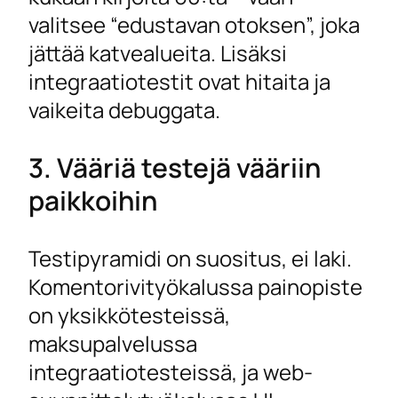
valitsee “edustavan otoksen”, joka
jättää katvealueita. Lisäksi
integraatiotestit ovat hitaita ja
vaikeita debuggata.
3. Vääriä testejä vääriin
paikkoihin
Testipyramidi on suositus, ei laki.
Komentorivityökalussa painopiste
on yksikkötesteissä,
maksupalvelussa
integraatiotesteissä, ja web-